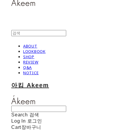
ABOUT
LOOKBOOK
SHOP
REVIEW
Q&A
NOTICE
아킴 Akeem
Search
검색
Log In
로그인
Cart
장바구니