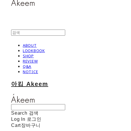
ABOUT
LOOKBOOK
SHOP
REVIEW
Q&A
NOTICE
아킴 Akeem
Search
검색
Log In
로그인
Cart
장바구니