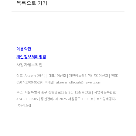
목록으로 가기
이용약관
개인정보처리방침
사업자정보확인
상호: Akeem (아킴) | 대표: 이선호 | 개인정보관리책임자: 이선호 | 전화:
0507-1309-9529 | 이메일: akeem_official@naver.com
주소: 서울특별시 중구 장충단로13길 20, 11층 A03호 | 사업자등록번호:
374-51-00505
| 통신판매:
제 2025-서울중구-1090 호
| 호스팅제공자:
(주)식스샵