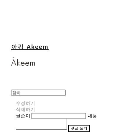
아킴 Akeem
수정하기
삭제하기
글쓴이
내용
댓글 쓰기