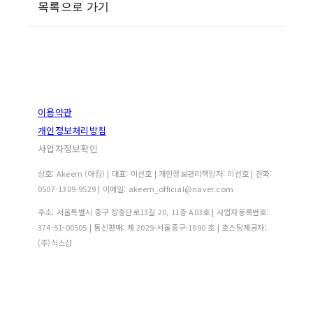
목록으로 가기
이용약관
개인정보처리방침
사업자정보확인
상호: Akeem (아킴) | 대표: 이선호 | 개인정보관리책임자: 이선호 | 전화:
0507-1309-9529 | 이메일: akeem_official@naver.com
주소: 서울특별시 중구 장충단로13길 20, 11층 A03호 | 사업자등록번호:
374-51-00505
| 통신판매:
제 2025-서울중구-1090 호
| 호스팅제공자:
(주)식스샵