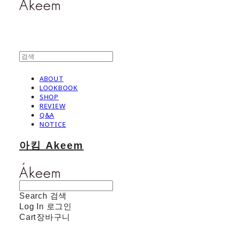
ABOUT
LOOKBOOK
SHOP
REVIEW
Q&A
NOTICE
아킴 Akeem
Search
검색
Log In
로그인
Cart
장바구니