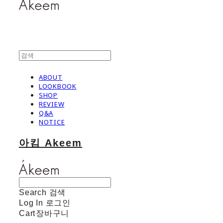
ABOUT
LOOKBOOK
SHOP
REVIEW
Q&A
NOTICE
아킴 Akeem
Search
검색
Log In
로그인
Cart
장바구니