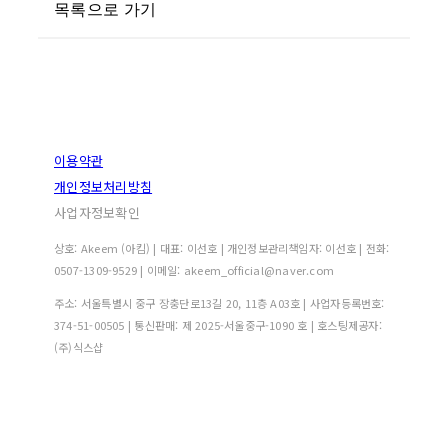
목록으로 가기
이용약관
개인정보처리방침
사업자정보확인
상호: Akeem (아킴) | 대표: 이선호 | 개인정보관리책임자: 이선호 | 전화:
0507-1309-9529 | 이메일: akeem_official@naver.com
주소: 서울특별시 중구 장충단로13길 20, 11층 A03호 | 사업자등록번호:
374-51-00505
| 통신판매:
제 2025-서울중구-1090 호
| 호스팅제공자:
(주)식스샵