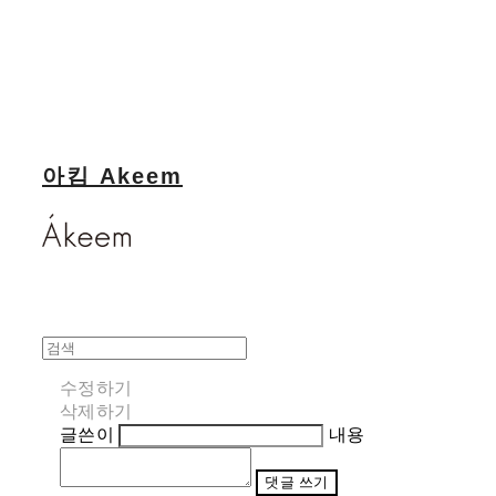
아킴 Akeem
수정하기
삭제하기
글쓴이
내용
댓글 쓰기