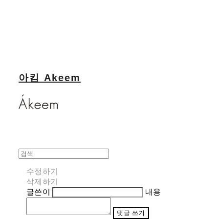
아킴 Akeem
수정하기
삭제하기
글쓴이
내용
댓글 쓰기