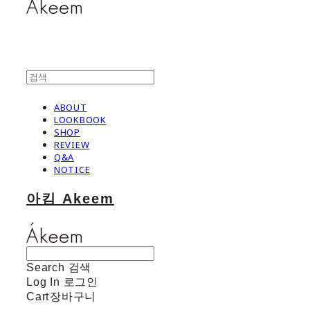
ABOUT
LOOKBOOK
SHOP
REVIEW
Q&A
NOTICE
아킴 Akeem
Search
검색
Log In
로그인
Cart
장바구니