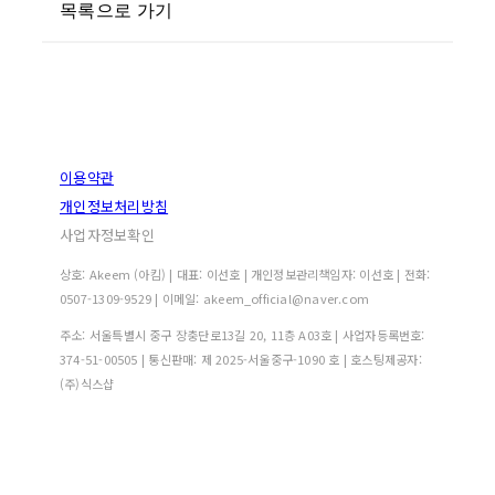
목록으로 가기
이용약관
개인정보처리방침
사업자정보확인
상호: Akeem (아킴) | 대표: 이선호 | 개인정보관리책임자: 이선호 | 전화:
0507-1309-9529 | 이메일: akeem_official@naver.com
주소: 서울특별시 중구 장충단로13길 20, 11층 A03호 | 사업자등록번호:
374-51-00505
| 통신판매:
제 2025-서울중구-1090 호
| 호스팅제공자:
(주)식스샵