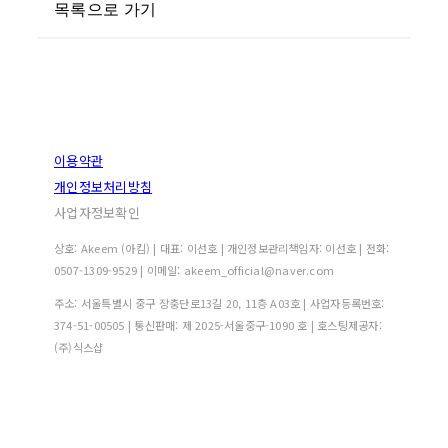
목록으로 가기
이용약관
개인정보처리방침
사업자정보확인
상호: Akeem (아킴) | 대표: 이선호 | 개인정보관리책임자: 이선호 | 전화:
0507-1309-9529 | 이메일: akeem_official@naver.com
주소: 서울특별시 중구 장충단로13길 20, 11층 A03호 | 사업자등록번호:
374-51-00505
| 통신판매:
제 2025-서울중구-1090 호
| 호스팅제공자:
(주)식스샵