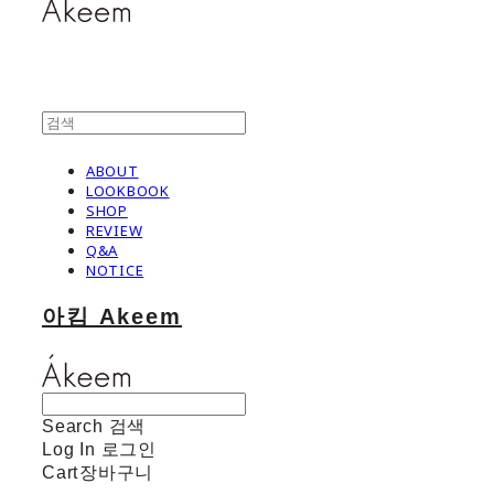
ABOUT
LOOKBOOK
SHOP
REVIEW
Q&A
NOTICE
아킴 Akeem
Search
검색
Log In
로그인
Cart
장바구니