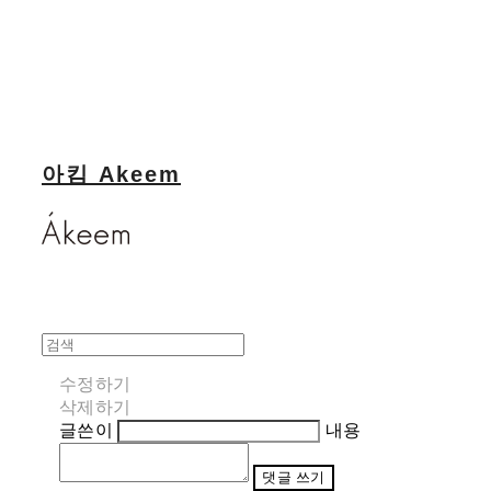
아킴 Akeem
수정하기
삭제하기
글쓴이
내용
댓글 쓰기