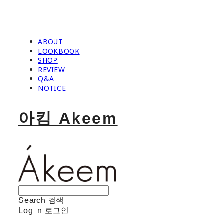
ABOUT
LOOKBOOK
SHOP
REVIEW
Q&A
NOTICE
아킴 Akeem
Search
검색
Log In
로그인