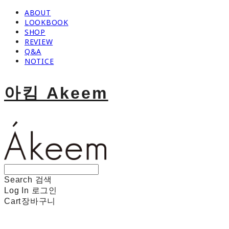
ABOUT
LOOKBOOK
SHOP
REVIEW
Q&A
NOTICE
아킴 Akeem
Search
검색
Log In
로그인
Cart
장바구니