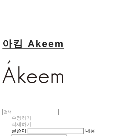
아킴 Akeem
수정하기
삭제하기
글쓴이
내용