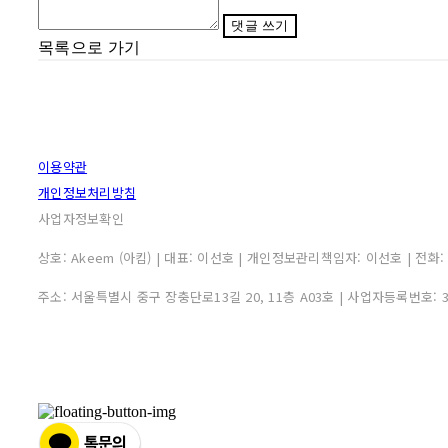
댓글 쓰기
목록으로 가기
이용약관
개인정보처리방침
사업자정보확인
상호: Akeem (아킴) | 대표: 이선호 | 개인정보관리책임자: 이선호 | 전화: 0507
주소: 서울특별시 중구 장충단로13길 20, 11층 A03호 | 사업자등록번호: