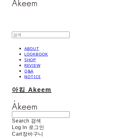
ABOUT
LOOKBOOK
SHOP
REVIEW
Q&A
NOTICE
아킴 Akeem
Search
검색
Log In
로그인
Cart
장바구니