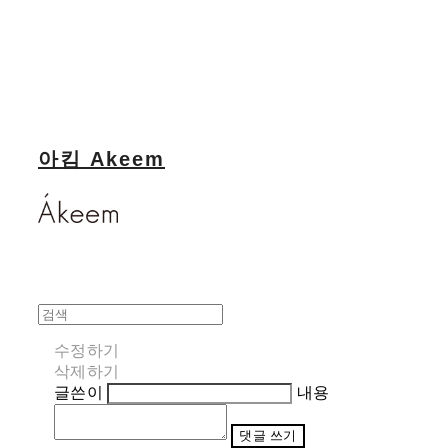
아킴 Akeem
수정하기
삭제하기
글쓴이
내용
댓글 쓰기