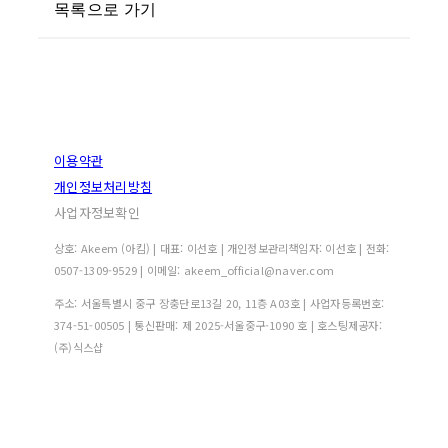
목록으로 가기
이용약관
개인정보처리방침
사업자정보확인
상호: Akeem (아킴) | 대표: 이선호 | 개인정보관리책임자: 이선호 | 전화:
0507-1309-9529 | 이메일: akeem_official@naver.com
주소: 서울특별시 중구 장충단로13길 20, 11층 A03호 | 사업자등록번호:
374-51-00505
| 통신판매:
제 2025-서울중구-1090 호
| 호스팅제공자:
(주)식스샵