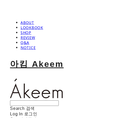
ABOUT
LOOKBOOK
SHOP
REVIEW
Q&A
NOTICE
아킴 Akeem
Search
검색
Log In
로그인