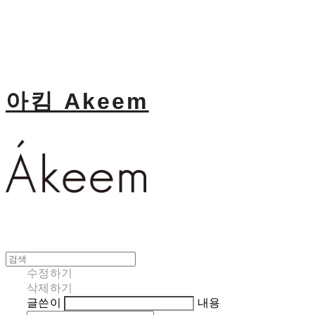
아킴 Akeem
수정하기
삭제하기
글쓴이
내용