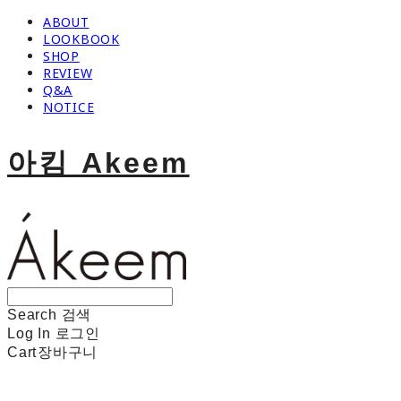
ABOUT
LOOKBOOK
SHOP
REVIEW
Q&A
NOTICE
아킴 Akeem
Search
검색
Log In
로그인
Cart
장바구니