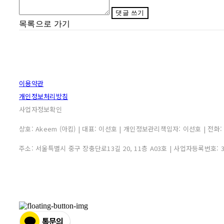
댓글 쓰기
목록으로 가기
이용약관
개인정보처리방침
사업자정보확인
상호: Akeem (아킴) | 대표: 이선호 | 개인정보관리책임자: 이선호 | 전화: 0507
주소: 서울특별시 중구 장충단로13길 20, 11층 A03호 | 사업자등록번호: