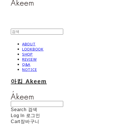
ABOUT
LOOKBOOK
SHOP
REVIEW
Q&A
NOTICE
아킴 Akeem
Search
검색
Log In
로그인
Cart
장바구니