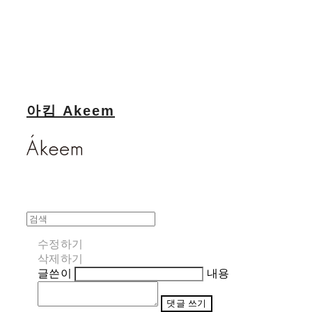
아킴 Akeem
수정하기
삭제하기
글쓴이
내용
댓글 쓰기