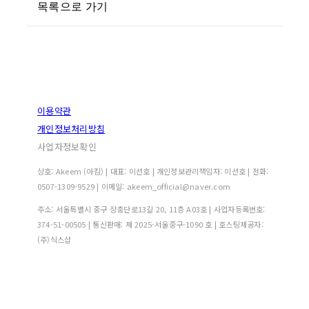
목록으로 가기
이용약관
개인정보처리방침
사업자정보확인
상호: Akeem (아킴) | 대표: 이선호 | 개인정보관리책임자: 이선호 | 전화:
0507-1309-9529 | 이메일: akeem_official@naver.com
주소: 서울특별시 중구 장충단로13길 20, 11층 A03호 | 사업자등록번호:
374-51-00505
| 통신판매:
제 2025-서울중구-1090 호
| 호스팅제공자:
(주)식스샵