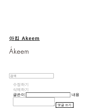
아킴 Akeem
수정하기
삭제하기
글쓴이
내용
댓글 쓰기