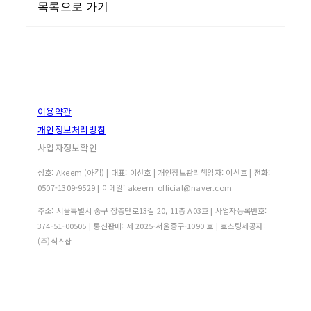
목록으로 가기
이용약관
개인정보처리방침
사업자정보확인
상호: Akeem (아킴) | 대표: 이선호 | 개인정보관리책임자: 이선호 | 전화:
0507-1309-9529 | 이메일: akeem_official@naver.com
주소: 서울특별시 중구 장충단로13길 20, 11층 A03호 | 사업자등록번호:
374-51-00505
| 통신판매:
제 2025-서울중구-1090 호
| 호스팅제공자:
(주)식스샵