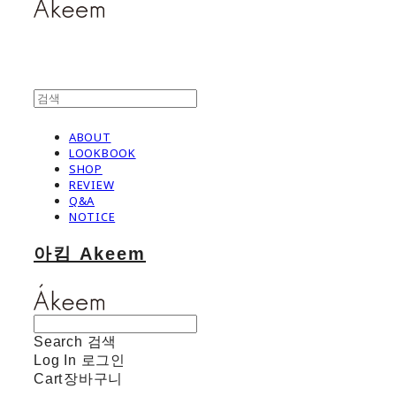
ABOUT
LOOKBOOK
SHOP
REVIEW
Q&A
NOTICE
아킴 Akeem
Search
검색
Log In
로그인
Cart
장바구니