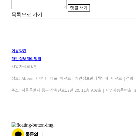
댓글 쓰기
목록으로 가기
이용약관
개인정보처리방침
사업자정보확인
상호: Akeem (아킴) | 대표: 이선호 | 개인정보관리책임자: 이선호 | 전화: 0507
주소: 서울특별시 중구 장충단로13길 20, 11층 A03호 | 사업자등록번호: