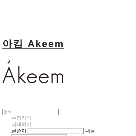
아킴 Akeem
수정하기
삭제하기
글쓴이
내용