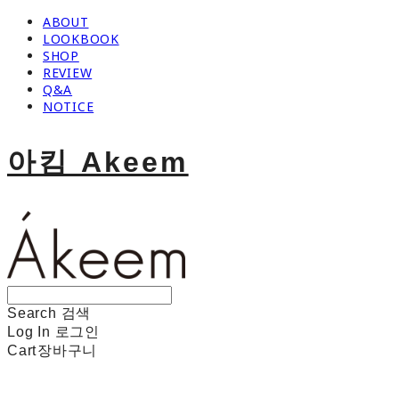
ABOUT
LOOKBOOK
SHOP
REVIEW
Q&A
NOTICE
아킴 Akeem
Search
검색
Log In
로그인
Cart
장바구니