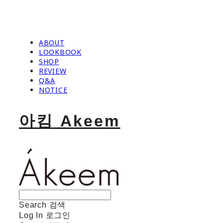
ABOUT
LOOKBOOK
SHOP
REVIEW
Q&A
NOTICE
아킴 Akeem
Search
검색
Log In
로그인