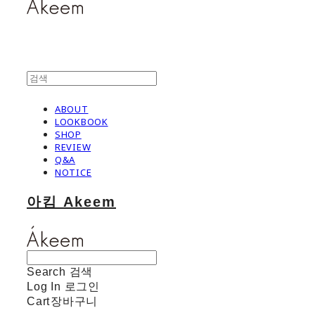
ABOUT
LOOKBOOK
SHOP
REVIEW
Q&A
NOTICE
아킴 Akeem
Search
검색
Log In
로그인
Cart
장바구니