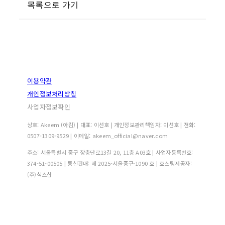
목록으로 가기
이용약관
개인정보처리방침
사업자정보확인
상호: Akeem (아킴) | 대표: 이선호 | 개인정보관리책임자: 이선호 | 전화:
0507-1309-9529 | 이메일: akeem_official@naver.com
주소: 서울특별시 중구 장충단로13길 20, 11층 A03호 | 사업자등록번호:
374-51-00505
| 통신판매:
제 2025-서울중구-1090 호
| 호스팅제공자:
(주)식스샵