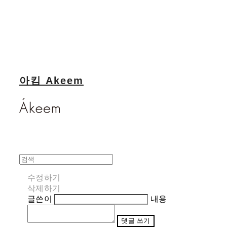
아킴 Akeem
수정하기
삭제하기
글쓴이
내용
댓글 쓰기