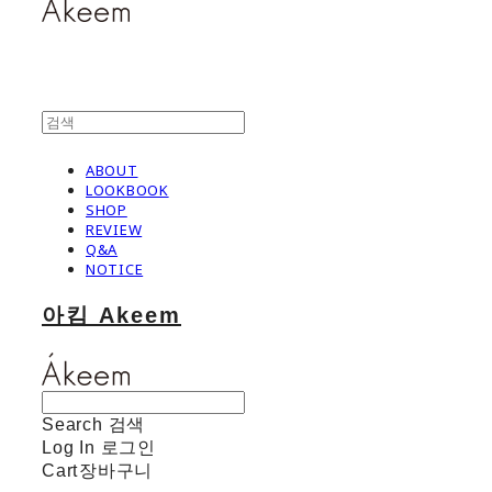
ABOUT
LOOKBOOK
SHOP
REVIEW
Q&A
NOTICE
아킴 Akeem
Search
검색
Log In
로그인
Cart
장바구니