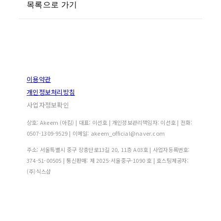
목록으로 가기
이용약관
개인정보처리방침
사업자정보확인
상호: Akeem (아킴) | 대표: 이선호 | 개인정보관리책임자: 이선호 | 전화:
0507-1309-9529 | 이메일: akeem_official@naver.com
주소: 서울특별시 중구 장충단로13길 20, 11층 A03호 | 사업자등록번호:
374-51-00505
| 통신판매:
제 2025-서울중구-1090 호
| 호스팅제공자:
(주)식스샵