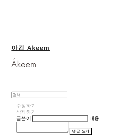
아킴 Akeem
수정하기
삭제하기
글쓴이
내용
댓글 쓰기