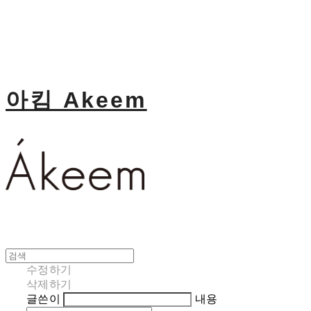
아킴 Akeem
수정하기
삭제하기
글쓴이
내용