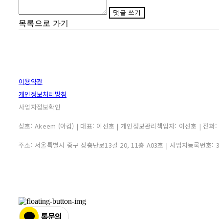
댓글 쓰기
목록으로 가기
이용약관
개인정보처리방침
사업자정보확인
상호: Akeem (아킴) | 대표: 이선호 | 개인정보관리책임자: 이선호 | 전화: 0507
주소: 서울특별시 중구 장충단로13길 20, 11층 A03호 | 사업자등록번호: