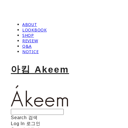
ABOUT
LOOKBOOK
SHOP
REVIEW
Q&A
NOTICE
아킴 Akeem
Search
검색
Log In
로그인