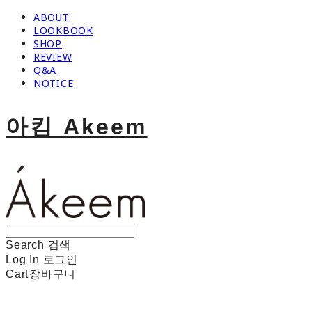
ABOUT
LOOKBOOK
SHOP
REVIEW
Q&A
NOTICE
아킴 Akeem
Search
검색
Log In
로그인
Cart
장바구니