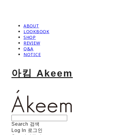
ABOUT
LOOKBOOK
SHOP
REVIEW
Q&A
NOTICE
아킴 Akeem
Search
검색
Log In
로그인