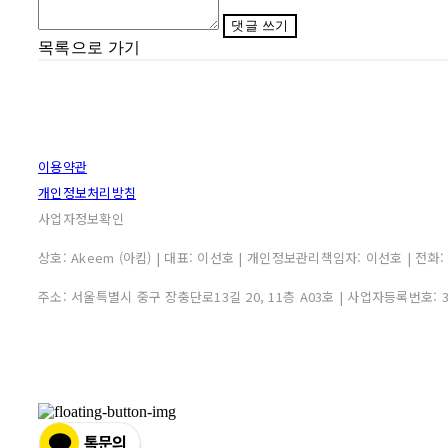
댓글 쓰기
목록으로 가기
이용약관
개인정보처리방침
사업자정보확인
상호: Akeem (아킴) | 대표: 이선호 | 개인정보관리책임자: 이선호 | 전화: 0507
주소: 서울특별시 중구 장충단로13길 20, 11층 A03호 | 사업자등록번호: