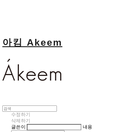
아킴 Akeem
수정하기
삭제하기
글쓴이
내용