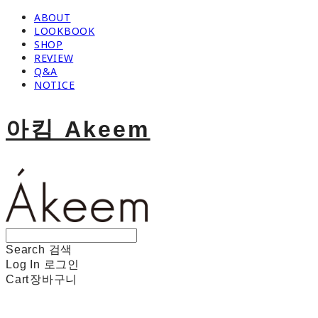
ABOUT
LOOKBOOK
SHOP
REVIEW
Q&A
NOTICE
아킴 Akeem
Search
검색
Log In
로그인
Cart
장바구니