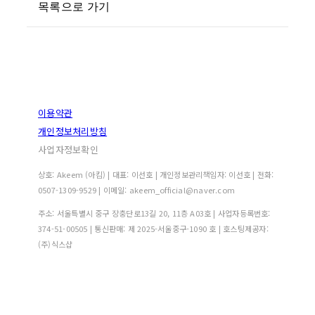
목록으로 가기
이용약관
개인정보처리방침
사업자정보확인
상호: Akeem (아킴) | 대표: 이선호 | 개인정보관리책임자: 이선호 | 전화:
0507-1309-9529 | 이메일: akeem_official@naver.com
주소: 서울특별시 중구 장충단로13길 20, 11층 A03호 | 사업자등록번호:
374-51-00505
| 통신판매:
제 2025-서울중구-1090 호
| 호스팅제공자:
(주)식스샵