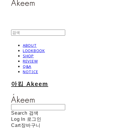
ABOUT
LOOKBOOK
SHOP
REVIEW
Q&A
NOTICE
아킴 Akeem
Search
검색
Log In
로그인
Cart
장바구니