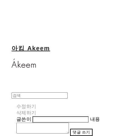
아킴 Akeem
수정하기
삭제하기
글쓴이
내용
댓글 쓰기