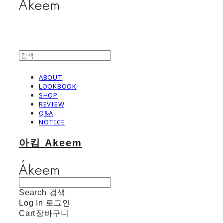
ABOUT
LOOKBOOK
SHOP
REVIEW
Q&A
NOTICE
아킴 Akeem
Search
검색
Log In
로그인
Cart
장바구니