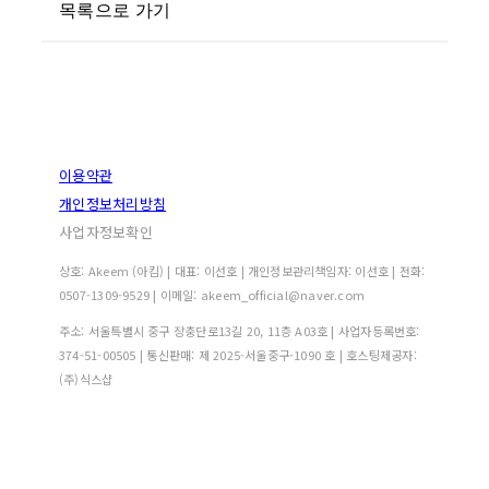
목록으로 가기
이용약관
개인정보처리방침
사업자정보확인
상호: Akeem (아킴) | 대표: 이선호 | 개인정보관리책임자: 이선호 | 전화:
0507-1309-9529 | 이메일: akeem_official@naver.com
주소: 서울특별시 중구 장충단로13길 20, 11층 A03호 | 사업자등록번호:
374-51-00505
| 통신판매:
제 2025-서울중구-1090 호
| 호스팅제공자:
(주)식스샵