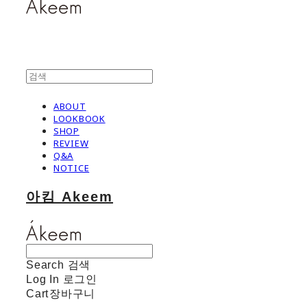
ABOUT
LOOKBOOK
SHOP
REVIEW
Q&A
NOTICE
아킴 Akeem
Search
검색
Log In
로그인
Cart
장바구니