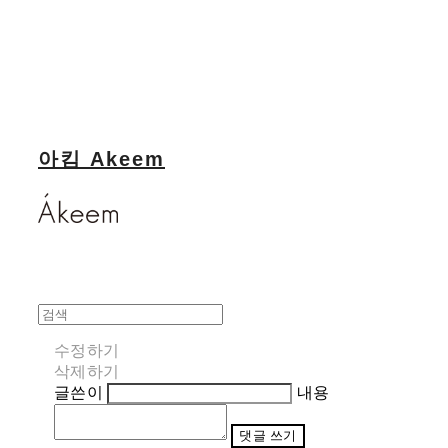
아킴 Akeem
수정하기
삭제하기
글쓴이
내용
댓글 쓰기