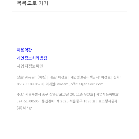
목록으로 가기
이용약관
개인정보처리방침
사업자정보확인
상호: Akeem (아킴) | 대표: 이선호 | 개인정보관리책임자: 이선호 | 전화:
0507-1309-9529 | 이메일: akeem_official@naver.com
주소: 서울특별시 중구 장충단로13길 20, 11층 A03호 | 사업자등록번호:
374-51-00505
| 통신판매:
제 2025-서울중구-1090 호
| 호스팅제공자:
(주)식스샵