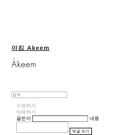
아킴 Akeem
수정하기
삭제하기
글쓴이
내용
댓글 쓰기