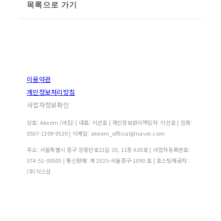
목록으로 가기
이용약관
개인정보처리방침
사업자정보확인
상호: Akeem (아킴) | 대표: 이선호 | 개인정보관리책임자: 이선호 | 전화:
0507-1309-9529 | 이메일: akeem_official@naver.com
주소: 서울특별시 중구 장충단로13길 20, 11층 A03호 | 사업자등록번호:
374-51-00505
| 통신판매:
제 2025-서울중구-1090 호
| 호스팅제공자:
(주)식스샵