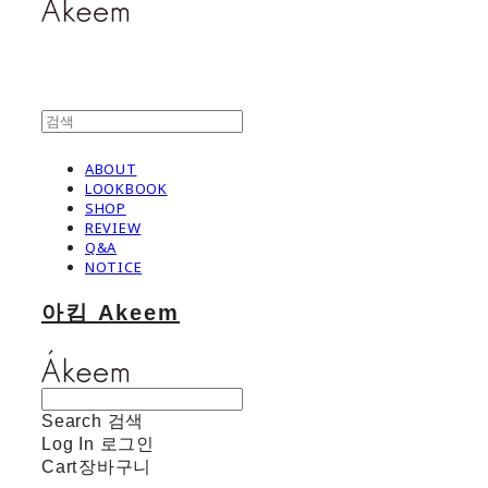
ABOUT
LOOKBOOK
SHOP
REVIEW
Q&A
NOTICE
아킴 Akeem
Search
검색
Log In
로그인
Cart
장바구니