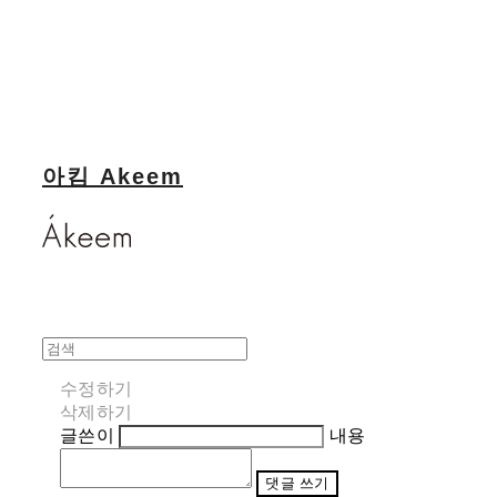
아킴 Akeem
수정하기
삭제하기
글쓴이
내용
댓글 쓰기