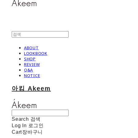
ABOUT
LOOKBOOK
SHOP
REVIEW
Q&A
NOTICE
아킴 Akeem
Search
검색
Log In
로그인
Cart
장바구니