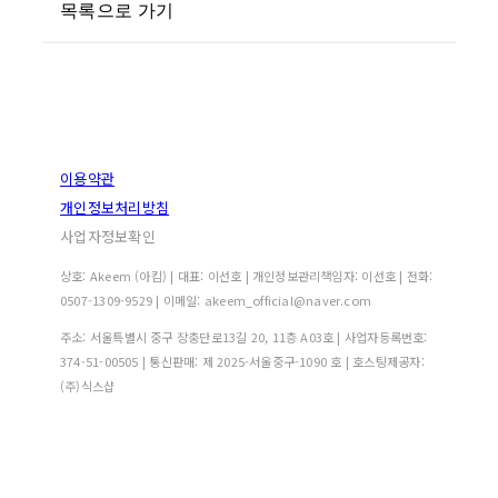
목록으로 가기
이용약관
개인정보처리방침
사업자정보확인
상호: Akeem (아킴) | 대표: 이선호 | 개인정보관리책임자: 이선호 | 전화:
0507-1309-9529 | 이메일: akeem_official@naver.com
주소: 서울특별시 중구 장충단로13길 20, 11층 A03호 | 사업자등록번호:
374-51-00505
| 통신판매:
제 2025-서울중구-1090 호
| 호스팅제공자:
(주)식스샵