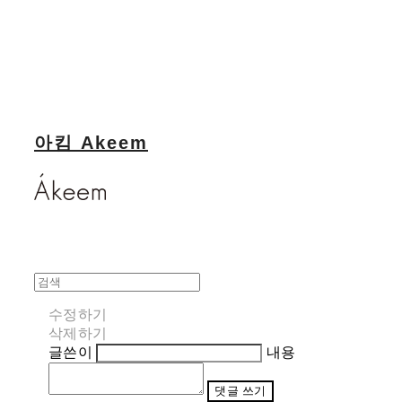
아킴 Akeem
수정하기
삭제하기
글쓴이
내용
댓글 쓰기