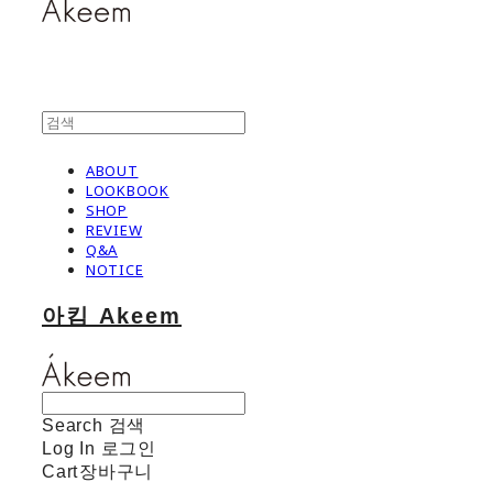
ABOUT
LOOKBOOK
SHOP
REVIEW
Q&A
NOTICE
아킴 Akeem
Search
검색
Log In
로그인
Cart
장바구니