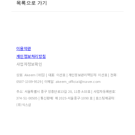
목록으로 가기
이용약관
개인정보처리방침
사업자정보확인
상호: Akeem (아킴) | 대표: 이선호 | 개인정보관리책임자: 이선호 | 전화:
0507-1309-9529 | 이메일: akeem_official@naver.com
주소: 서울특별시 중구 장충단로13길 20, 11층 A03호 | 사업자등록번호:
374-51-00505
| 통신판매:
제 2025-서울중구-1090 호
| 호스팅제공자:
(주)식스샵