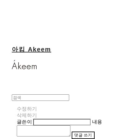
아킴 Akeem
수정하기
삭제하기
글쓴이
내용
댓글 쓰기