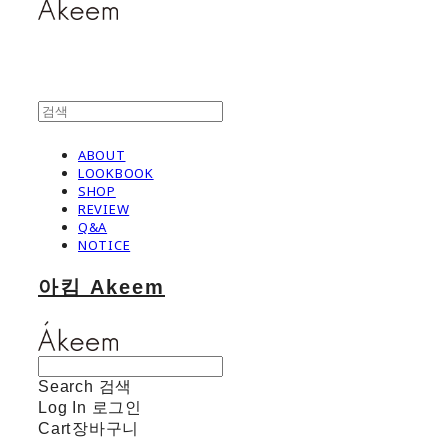
ABOUT
LOOKBOOK
SHOP
REVIEW
Q&A
NOTICE
아킴 Akeem
Search
검색
Log In
로그인
Cart
장바구니