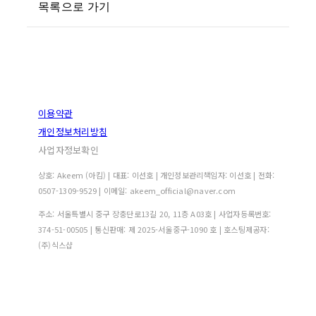
목록으로 가기
이용약관
개인정보처리방침
사업자정보확인
상호: Akeem (아킴) | 대표: 이선호 | 개인정보관리책임자: 이선호 | 전화:
0507-1309-9529 | 이메일: akeem_official@naver.com
주소: 서울특별시 중구 장충단로13길 20, 11층 A03호 | 사업자등록번호:
374-51-00505
| 통신판매:
제 2025-서울중구-1090 호
| 호스팅제공자:
(주)식스샵