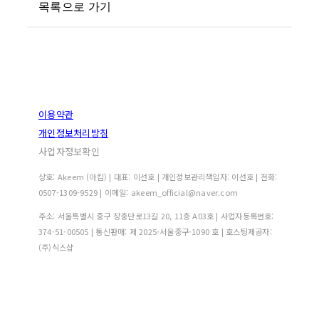
목록으로 가기
이용약관
개인정보처리방침
사업자정보확인
상호: Akeem (아킴) | 대표: 이선호 | 개인정보관리책임자: 이선호 | 전화:
0507-1309-9529 | 이메일: akeem_official@naver.com
주소: 서울특별시 중구 장충단로13길 20, 11층 A03호 | 사업자등록번호:
374-51-00505
| 통신판매:
제 2025-서울중구-1090 호
| 호스팅제공자:
(주)식스샵