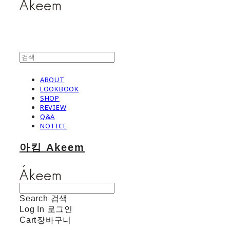
ABOUT
LOOKBOOK
SHOP
REVIEW
Q&A
NOTICE
아킴 Akeem
Search
검색
Log In
로그인
Cart
장바구니