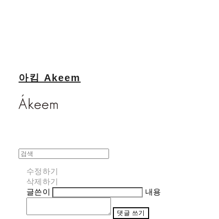
아킴 Akeem
수정하기
삭제하기
글쓴이
내용
댓글 쓰기