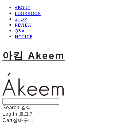
ABOUT
LOOKBOOK
SHOP
REVIEW
Q&A
NOTICE
아킴 Akeem
Search
검색
Log In
로그인
Cart
장바구니