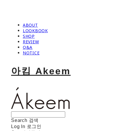
ABOUT
LOOKBOOK
SHOP
REVIEW
Q&A
NOTICE
아킴 Akeem
Search
검색
Log In
로그인