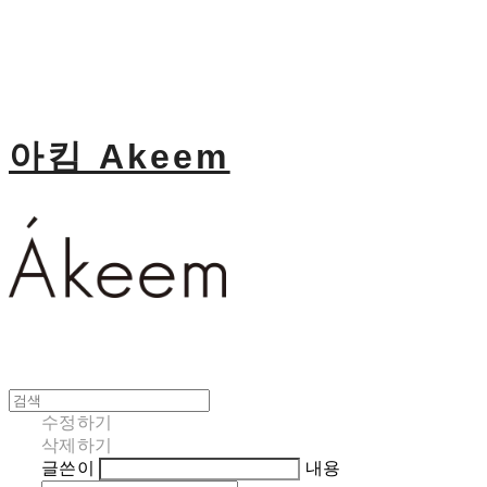
아킴 Akeem
수정하기
삭제하기
글쓴이
내용