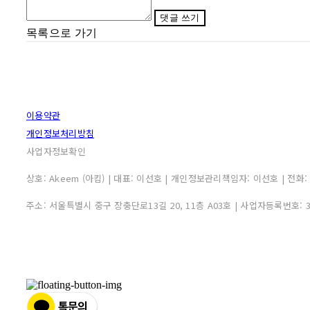
댓글 쓰기
목록으로 가기
이용약관
개인정보처리방침
사업자정보확인
상호: Akeem (아킴) | 대표: 이선호 | 개인정보관리책임자: 이선호 | 전화: 0507
주소: 서울특별시 중구 장충단로13길 20, 11층 A03호 | 사업자등록번호: