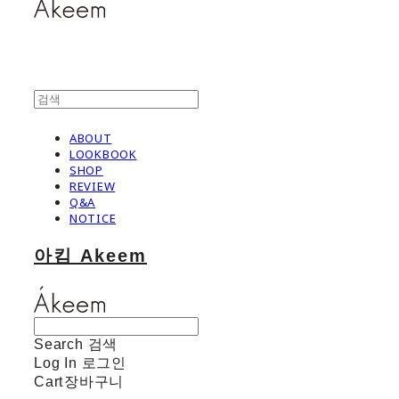
ABOUT
LOOKBOOK
SHOP
REVIEW
Q&A
NOTICE
아킴 Akeem
Search
검색
Log In
로그인
Cart
장바구니