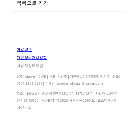
목록으로 가기
이용약관
개인정보처리방침
사업자정보확인
상호: Akeem (아킴) | 대표: 이선호 | 개인정보관리책임자: 이선호 | 전화:
0507-1309-9529 | 이메일: akeem_official@naver.com
주소: 서울특별시 중구 장충단로13길 20, 11층 A03호 | 사업자등록번호:
374-51-00505
| 통신판매:
제 2025-서울중구-1090 호
| 호스팅제공자:
(주)식스샵