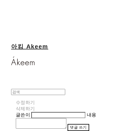
아킴 Akeem
수정하기
삭제하기
글쓴이
내용
댓글 쓰기