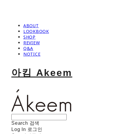
ABOUT
LOOKBOOK
SHOP
REVIEW
Q&A
NOTICE
아킴 Akeem
Search
검색
Log In
로그인