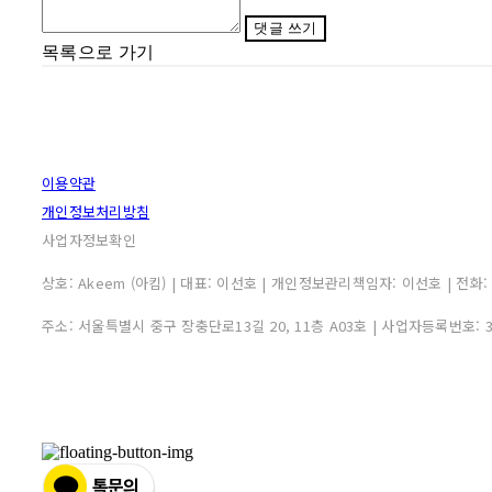
댓글 쓰기
목록으로 가기
이용약관
개인정보처리방침
사업자정보확인
상호: Akeem (아킴) | 대표: 이선호 | 개인정보관리책임자: 이선호 | 전화: 0507
주소: 서울특별시 중구 장충단로13길 20, 11층 A03호 | 사업자등록번호: