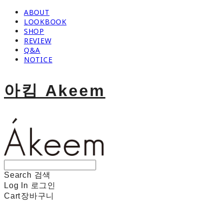
ABOUT
LOOKBOOK
SHOP
REVIEW
Q&A
NOTICE
아킴 Akeem
Search
검색
Log In
로그인
Cart
장바구니