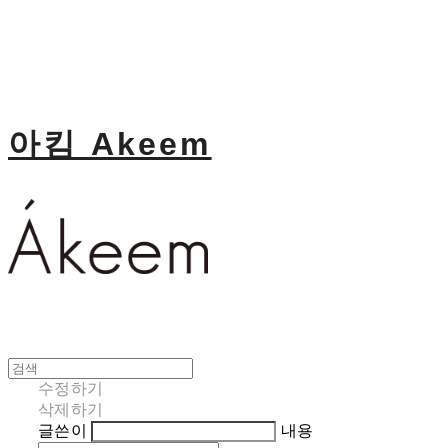
아킴 Akeem
수정하기
삭제하기
글쓴이
내용