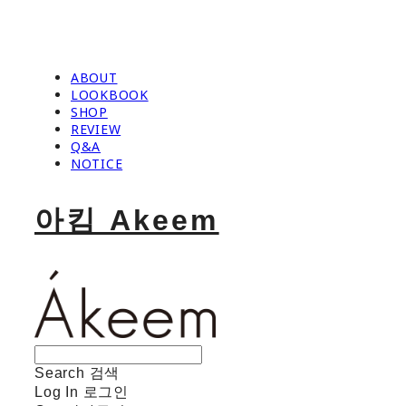
ABOUT
LOOKBOOK
SHOP
REVIEW
Q&A
NOTICE
아킴 Akeem
Search
검색
Log In
로그인