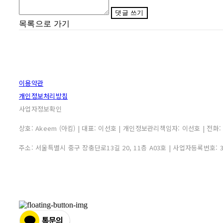
댓글 쓰기
목록으로 가기
이용약관
개인정보처리방침
사업자정보확인
상호: Akeem (아킴) | 대표: 이선호 | 개인정보관리책임자: 이선호 | 전화: 0507
주소: 서울특별시 중구 장충단로13길 20, 11층 A03호 | 사업자등록번호: