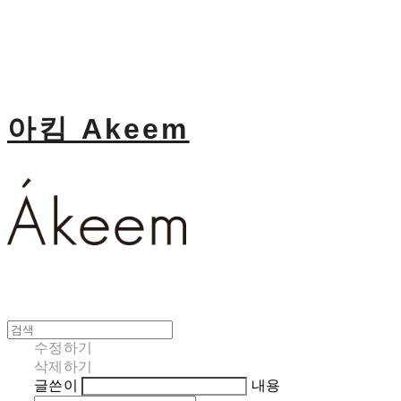
아킴 Akeem
수정하기
삭제하기
글쓴이
내용