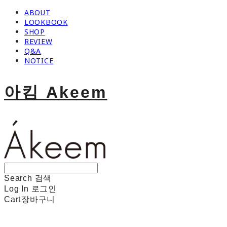
ABOUT
LOOKBOOK
SHOP
REVIEW
Q&A
NOTICE
아킴 Akeem
Search
검색
Log In
로그인
Cart
장바구니