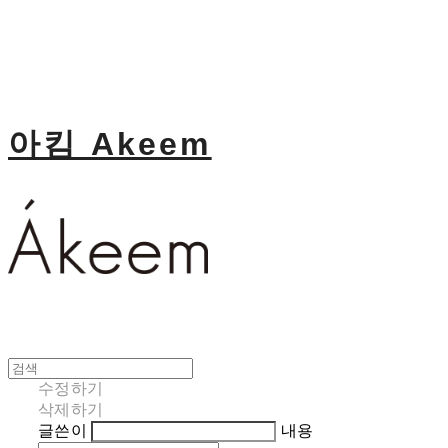
아킴 Akeem
수정하기
삭제하기
글쓴이
내용