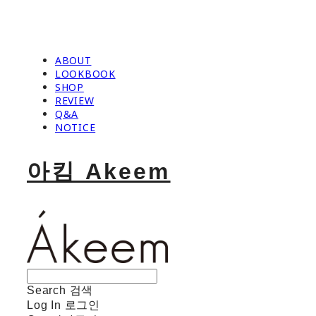
ABOUT
LOOKBOOK
SHOP
REVIEW
Q&A
NOTICE
아킴 Akeem
Search
검색
Log In
로그인