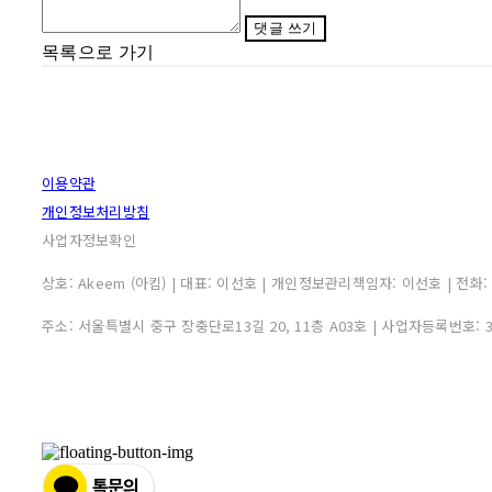
댓글 쓰기
목록으로 가기
이용약관
개인정보처리방침
사업자정보확인
상호: Akeem (아킴) | 대표: 이선호 | 개인정보관리책임자: 이선호 | 전화: 0507
주소: 서울특별시 중구 장충단로13길 20, 11층 A03호 | 사업자등록번호: