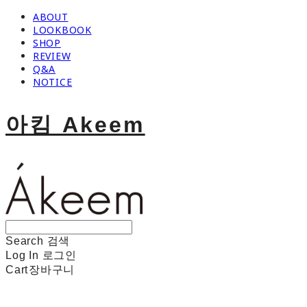
ABOUT
LOOKBOOK
SHOP
REVIEW
Q&A
NOTICE
아킴 Akeem
Search
검색
Log In
로그인
Cart
장바구니