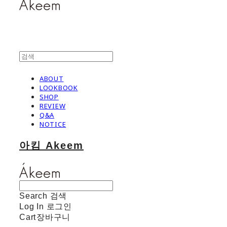
ABOUT
LOOKBOOK
SHOP
REVIEW
Q&A
NOTICE
아킴 Akeem
Search
검색
Log In
로그인
Cart
장바구니