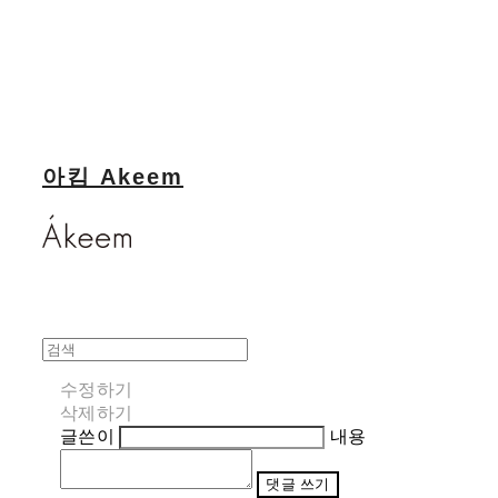
아킴 Akeem
수정하기
삭제하기
글쓴이
내용
댓글 쓰기