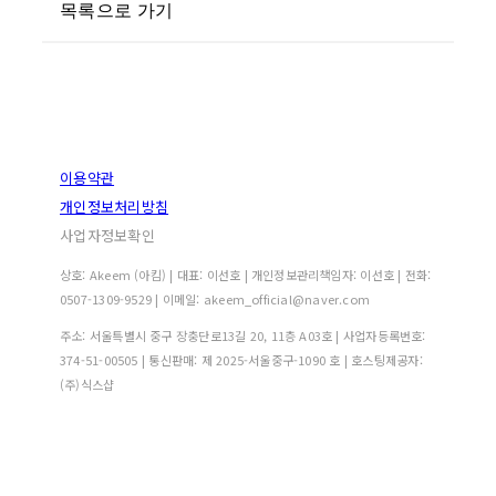
목록으로 가기
이용약관
개인정보처리방침
사업자정보확인
상호: Akeem (아킴) | 대표: 이선호 | 개인정보관리책임자: 이선호 | 전화:
0507-1309-9529 | 이메일: akeem_official@naver.com
주소: 서울특별시 중구 장충단로13길 20, 11층 A03호 | 사업자등록번호:
374-51-00505
| 통신판매:
제 2025-서울중구-1090 호
| 호스팅제공자:
(주)식스샵