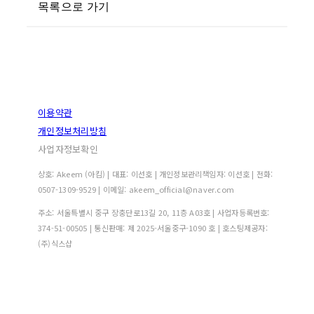
목록으로 가기
이용약관
개인정보처리방침
사업자정보확인
상호: Akeem (아킴) | 대표: 이선호 | 개인정보관리책임자: 이선호 | 전화:
0507-1309-9529 | 이메일: akeem_official@naver.com
주소: 서울특별시 중구 장충단로13길 20, 11층 A03호 | 사업자등록번호:
374-51-00505
| 통신판매:
제 2025-서울중구-1090 호
| 호스팅제공자:
(주)식스샵