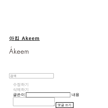
아킴 Akeem
수정하기
삭제하기
글쓴이
내용
댓글 쓰기