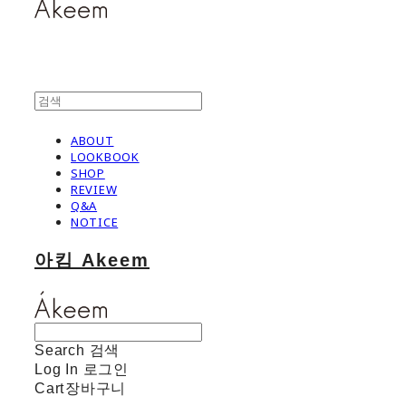
ABOUT
LOOKBOOK
SHOP
REVIEW
Q&A
NOTICE
아킴 Akeem
Search
검색
Log In
로그인
Cart
장바구니