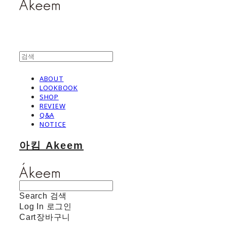
ABOUT
LOOKBOOK
SHOP
REVIEW
Q&A
NOTICE
아킴 Akeem
Search
검색
Log In
로그인
Cart
장바구니