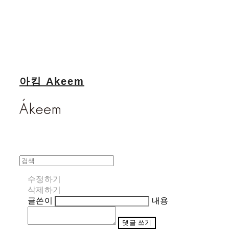
아킴 Akeem
수정하기
삭제하기
글쓴이
내용
댓글 쓰기