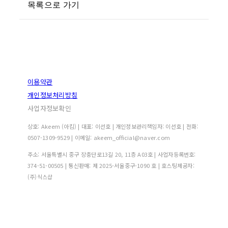
목록으로 가기
이용약관
개인정보처리방침
사업자정보확인
상호: Akeem (아킴) | 대표: 이선호 | 개인정보관리책임자: 이선호 | 전화:
0507-1309-9529 | 이메일: akeem_official@naver.com
주소: 서울특별시 중구 장충단로13길 20, 11층 A03호 | 사업자등록번호:
374-51-00505
| 통신판매:
제 2025-서울중구-1090 호
| 호스팅제공자:
(주)식스샵