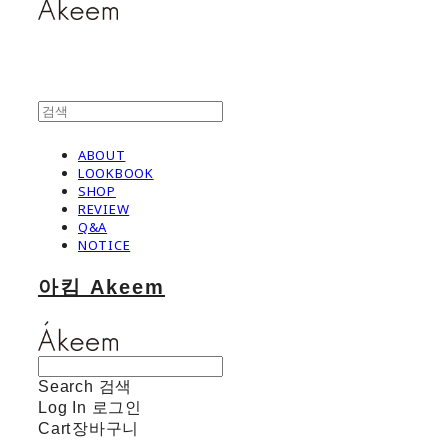
ABOUT
LOOKBOOK
SHOP
REVIEW
Q&A
NOTICE
아킴 Akeem
Search
검색
Log In
로그인
Cart
장바구니