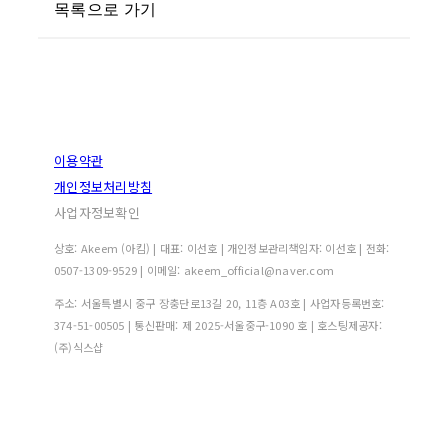
목록으로 가기
이용약관
개인정보처리방침
사업자정보확인
상호: Akeem (아킴) | 대표: 이선호 | 개인정보관리책임자: 이선호 | 전화:
0507-1309-9529 | 이메일: akeem_official@naver.com
주소: 서울특별시 중구 장충단로13길 20, 11층 A03호 | 사업자등록번호:
374-51-00505
| 통신판매:
제 2025-서울중구-1090 호
| 호스팅제공자:
(주)식스샵