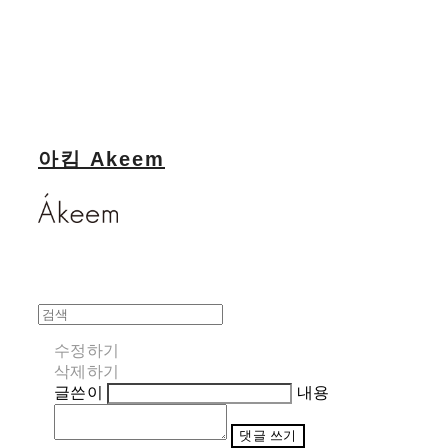
아킴 Akeem
수정하기
삭제하기
글쓴이
내용
댓글 쓰기