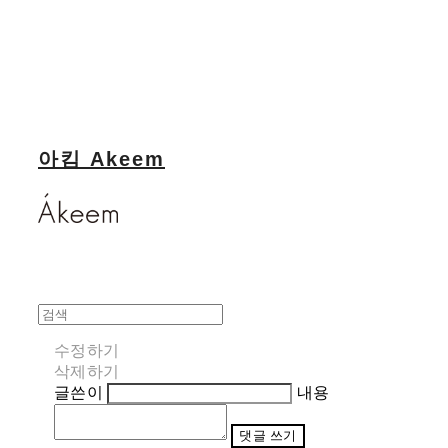
아킴 Akeem
수정하기
삭제하기
글쓴이
내용
댓글 쓰기