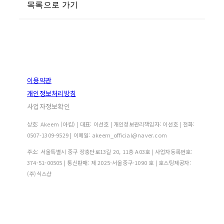
목록으로 가기
이용약관
개인정보처리방침
사업자정보확인
상호: Akeem (아킴) | 대표: 이선호 | 개인정보관리책임자: 이선호 | 전화:
0507-1309-9529 | 이메일: akeem_official@naver.com
주소: 서울특별시 중구 장충단로13길 20, 11층 A03호 | 사업자등록번호:
374-51-00505
| 통신판매:
제 2025-서울중구-1090 호
| 호스팅제공자:
(주)식스샵