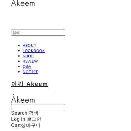
ABOUT
LOOKBOOK
SHOP
REVIEW
Q&A
NOTICE
아킴 Akeem
Search
검색
Log In
로그인
Cart
장바구니