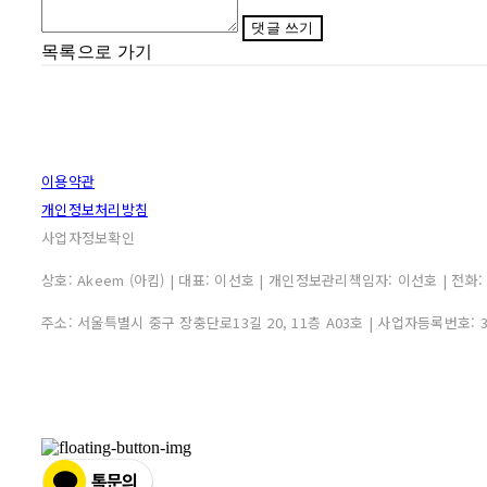
댓글 쓰기
목록으로 가기
이용약관
개인정보처리방침
사업자정보확인
상호: Akeem (아킴) | 대표: 이선호 | 개인정보관리책임자: 이선호 | 전화: 0507
주소: 서울특별시 중구 장충단로13길 20, 11층 A03호 | 사업자등록번호: