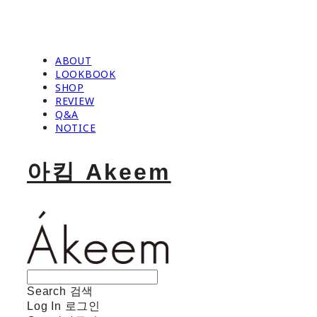
ABOUT
LOOKBOOK
SHOP
REVIEW
Q&A
NOTICE
아킴 Akeem
Search
검색
Log In
로그인