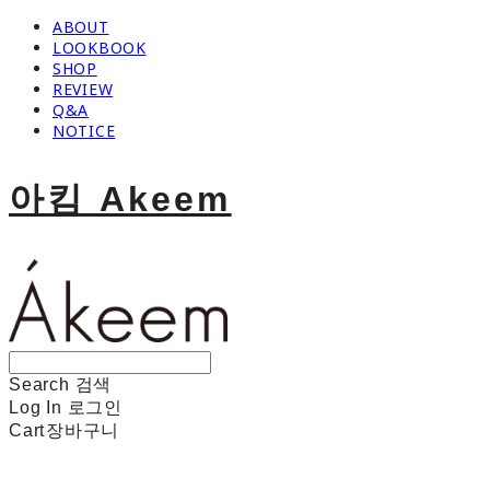
ABOUT
LOOKBOOK
SHOP
REVIEW
Q&A
NOTICE
아킴 Akeem
Search
검색
Log In
로그인
Cart
장바구니