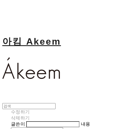
아킴 Akeem
수정하기
삭제하기
글쓴이
내용