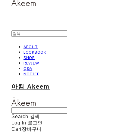
ABOUT
LOOKBOOK
SHOP
REVIEW
Q&A
NOTICE
아킴 Akeem
Search
검색
Log In
로그인
Cart
장바구니