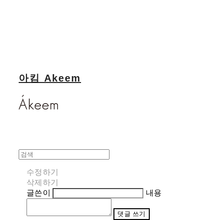
아킴 Akeem
수정하기
삭제하기
글쓴이
내용
댓글 쓰기