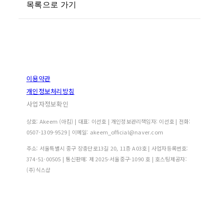
목록으로 가기
이용약관
개인정보처리방침
사업자정보확인
상호: Akeem (아킴) | 대표: 이선호 | 개인정보관리책임자: 이선호 | 전화:
0507-1309-9529 | 이메일: akeem_official@naver.com
주소: 서울특별시 중구 장충단로13길 20, 11층 A03호 | 사업자등록번호:
374-51-00505
| 통신판매:
제 2025-서울중구-1090 호
| 호스팅제공자:
(주)식스샵