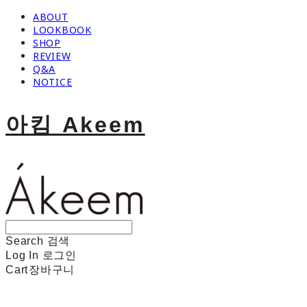
ABOUT
LOOKBOOK
SHOP
REVIEW
Q&A
NOTICE
아킴 Akeem
Search
검색
Log In
로그인
Cart
장바구니