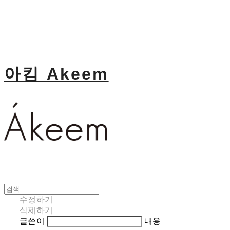
아킴 Akeem
수정하기
삭제하기
글쓴이
내용