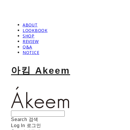
ABOUT
LOOKBOOK
SHOP
REVIEW
Q&A
NOTICE
아킴 Akeem
Search
검색
Log In
로그인