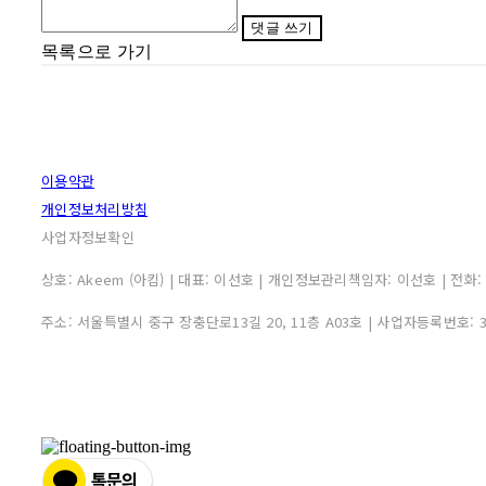
댓글 쓰기
목록으로 가기
이용약관
개인정보처리방침
사업자정보확인
상호: Akeem (아킴) | 대표: 이선호 | 개인정보관리책임자: 이선호 | 전화: 0507
주소: 서울특별시 중구 장충단로13길 20, 11층 A03호 | 사업자등록번호: