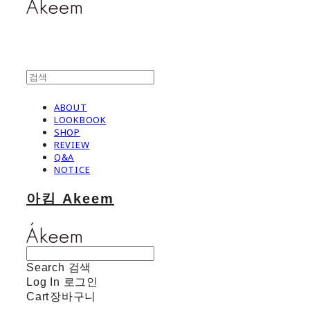
ABOUT
LOOKBOOK
SHOP
REVIEW
Q&A
NOTICE
아킴 Akeem
Search
검색
Log In
로그인
Cart
장바구니