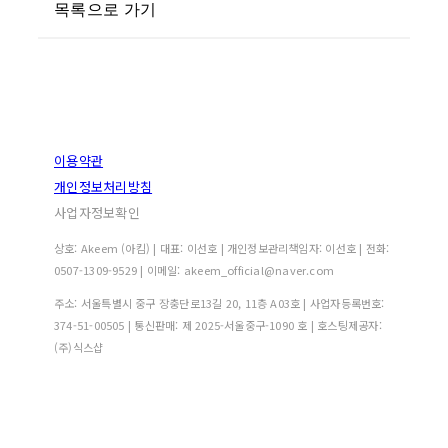
목록으로 가기
이용약관
개인정보처리방침
사업자정보확인
상호: Akeem (아킴) | 대표: 이선호 | 개인정보관리책임자: 이선호 | 전화:
0507-1309-9529 | 이메일: akeem_official@naver.com
주소: 서울특별시 중구 장충단로13길 20, 11층 A03호 | 사업자등록번호:
374-51-00505
| 통신판매:
제 2025-서울중구-1090 호
| 호스팅제공자:
(주)식스샵