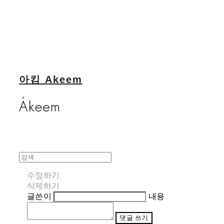
아킴 Akeem
수정하기
삭제하기
글쓴이
내용
댓글 쓰기