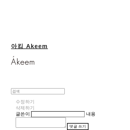
아킴 Akeem
수정하기
삭제하기
글쓴이
내용
댓글 쓰기