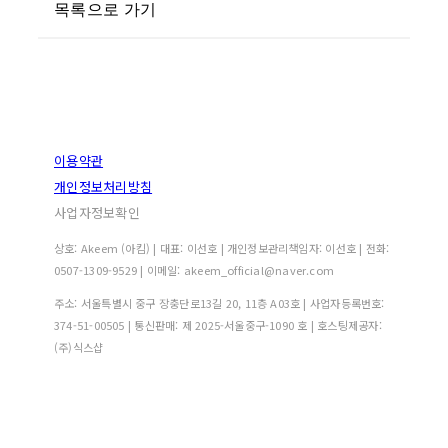
목록으로 가기
이용약관
개인정보처리방침
사업자정보확인
상호: Akeem (아킴) | 대표: 이선호 | 개인정보관리책임자: 이선호 | 전화:
0507-1309-9529 | 이메일: akeem_official@naver.com
주소: 서울특별시 중구 장충단로13길 20, 11층 A03호 | 사업자등록번호:
374-51-00505
| 통신판매:
제 2025-서울중구-1090 호
| 호스팅제공자:
(주)식스샵