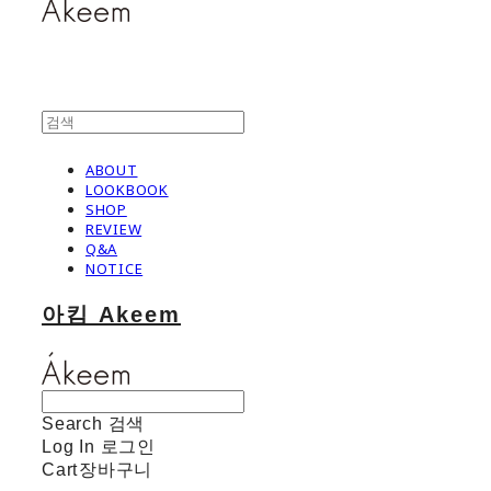
ABOUT
LOOKBOOK
SHOP
REVIEW
Q&A
NOTICE
아킴 Akeem
Search
검색
Log In
로그인
Cart
장바구니