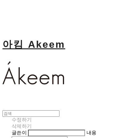
아킴 Akeem
수정하기
삭제하기
글쓴이
내용