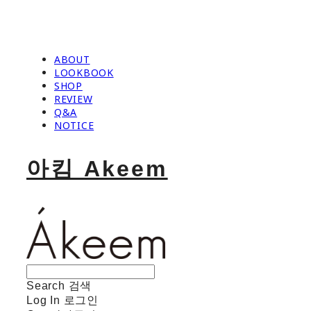
ABOUT
LOOKBOOK
SHOP
REVIEW
Q&A
NOTICE
아킴 Akeem
Search
검색
Log In
로그인