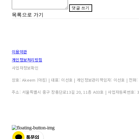
댓글 쓰기
목록으로 가기
이용약관
개인정보처리방침
사업자정보확인
상호: Akeem (아킴) | 대표: 이선호 | 개인정보관리책임자: 이선호 | 전화: 0507
주소: 서울특별시 중구 장충단로13길 20, 11층 A03호 | 사업자등록번호: