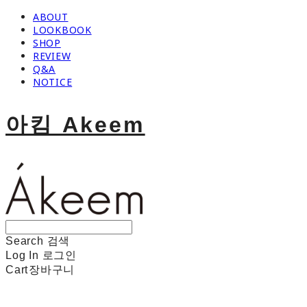
ABOUT
LOOKBOOK
SHOP
REVIEW
Q&A
NOTICE
아킴 Akeem
Search
검색
Log In
로그인
Cart
장바구니