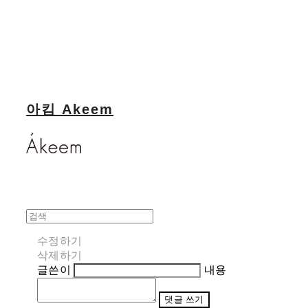
아킴 Akeem
수정하기
삭제하기
글쓴이
내용
댓글 쓰기