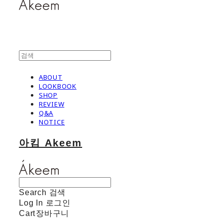
ABOUT
LOOKBOOK
SHOP
REVIEW
Q&A
NOTICE
아킴 Akeem
Search
검색
Log In
로그인
Cart
장바구니