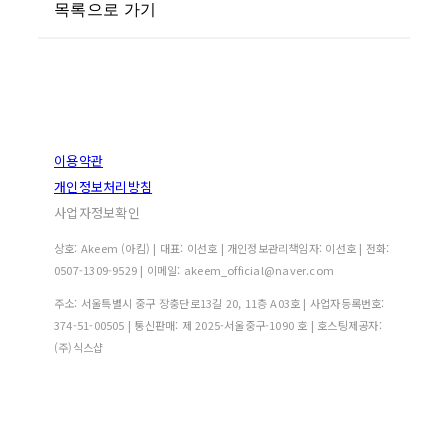
목록으로 가기
이용약관
개인정보처리방침
사업자정보확인
상호: Akeem (아킴) | 대표: 이선호 | 개인정보관리책임자: 이선호 | 전화:
0507-1309-9529 | 이메일: akeem_official@naver.com
주소: 서울특별시 중구 장충단로13길 20, 11층 A03호 | 사업자등록번호:
374-51-00505
| 통신판매:
제 2025-서울중구-1090 호
| 호스팅제공자:
(주)식스샵