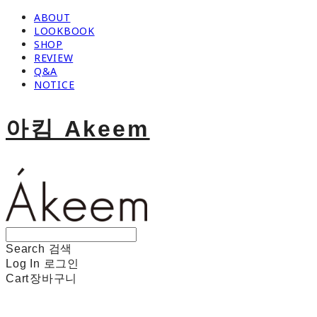
ABOUT
LOOKBOOK
SHOP
REVIEW
Q&A
NOTICE
아킴 Akeem
Search
검색
Log In
로그인
Cart
장바구니