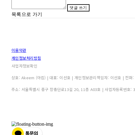
댓글 쓰기
목록으로 가기
이용약관
개인정보처리방침
사업자정보확인
상호: Akeem (아킴) | 대표: 이선호 | 개인정보관리책임자: 이선호 | 전화: 0507
주소: 서울특별시 중구 장충단로13길 20, 11층 A03호 | 사업자등록번호: