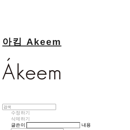
아킴 Akeem
수정하기
삭제하기
글쓴이
내용