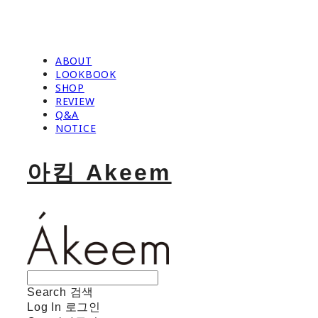
ABOUT
LOOKBOOK
SHOP
REVIEW
Q&A
NOTICE
아킴 Akeem
Search
검색
Log In
로그인