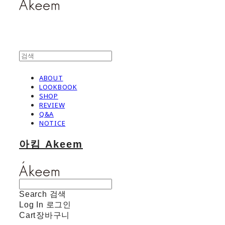
ABOUT
LOOKBOOK
SHOP
REVIEW
Q&A
NOTICE
아킴 Akeem
Search
검색
Log In
로그인
Cart
장바구니