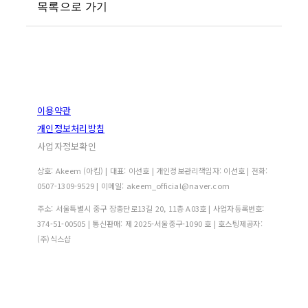
목록으로 가기
이용약관
개인정보처리방침
사업자정보확인
상호: Akeem (아킴) | 대표: 이선호 | 개인정보관리책임자: 이선호 | 전화:
0507-1309-9529 | 이메일: akeem_official@naver.com
주소: 서울특별시 중구 장충단로13길 20, 11층 A03호 | 사업자등록번호:
374-51-00505
| 통신판매:
제 2025-서울중구-1090 호
| 호스팅제공자:
(주)식스샵