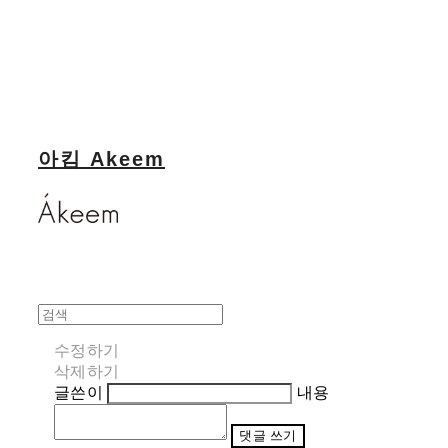
아킴 Akeem
수정하기
삭제하기
글쓴이
내용
댓글 쓰기