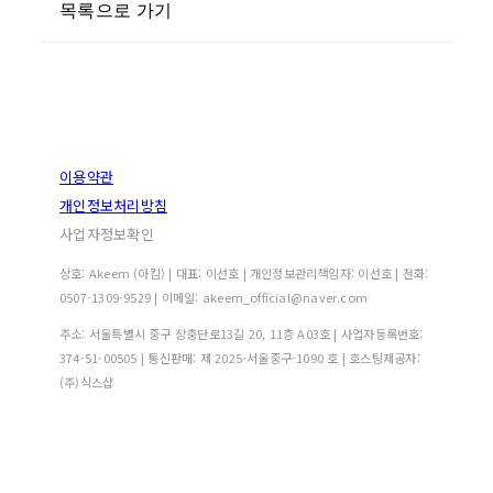
목록으로 가기
이용약관
개인정보처리방침
사업자정보확인
상호: Akeem (아킴) | 대표: 이선호 | 개인정보관리책임자: 이선호 | 전화:
0507-1309-9529 | 이메일: akeem_official@naver.com
주소: 서울특별시 중구 장충단로13길 20, 11층 A03호 | 사업자등록번호:
374-51-00505
| 통신판매:
제 2025-서울중구-1090 호
| 호스팅제공자:
(주)식스샵