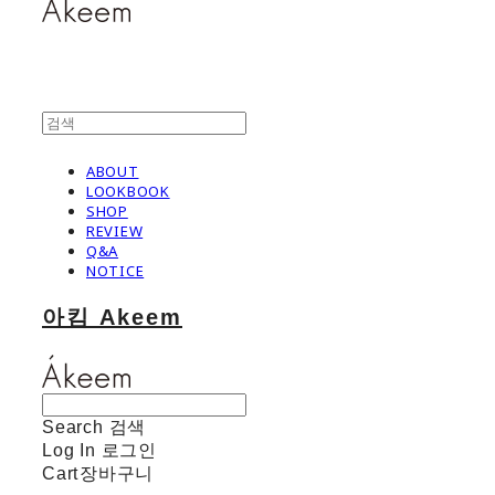
ABOUT
LOOKBOOK
SHOP
REVIEW
Q&A
NOTICE
아킴 Akeem
Search
검색
Log In
로그인
Cart
장바구니