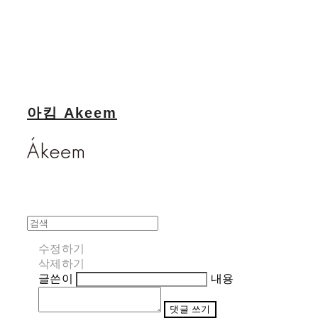
아킴 Akeem
수정하기
삭제하기
글쓴이
내용
댓글 쓰기