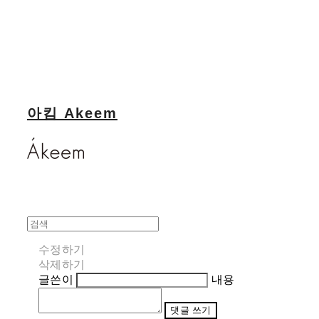
아킴 Akeem
수정하기
삭제하기
글쓴이
내용
댓글 쓰기