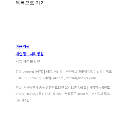
목록으로 가기
이용약관
개인정보처리방침
사업자정보확인
상호: Akeem (아킴) | 대표: 이선호 | 개인정보관리책임자: 이선호 | 전화:
0507-1309-9529 | 이메일: akeem_official@naver.com
주소: 서울특별시 중구 장충단로13길 20, 11층 A03호 | 사업자등록번호:
374-51-00505
| 통신판매:
제 2025-서울중구-1090 호
| 호스팅제공자:
(주)식스샵