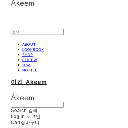
ABOUT
LOOKBOOK
SHOP
REVIEW
Q&A
NOTICE
아킴 Akeem
Search
검색
Log In
로그인
Cart
장바구니