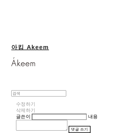
아킴 Akeem
수정하기
삭제하기
글쓴이
내용
댓글 쓰기