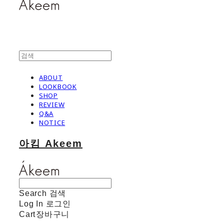
ABOUT
LOOKBOOK
SHOP
REVIEW
Q&A
NOTICE
아킴 Akeem
Search
검색
Log In
로그인
Cart
장바구니