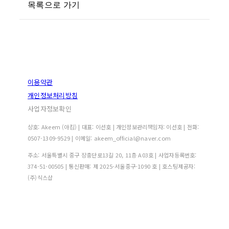
목록으로 가기
이용약관
개인정보처리방침
사업자정보확인
상호: Akeem (아킴) | 대표: 이선호 | 개인정보관리책임자: 이선호 | 전화:
0507-1309-9529 | 이메일: akeem_official@naver.com
주소: 서울특별시 중구 장충단로13길 20, 11층 A03호 | 사업자등록번호:
374-51-00505
| 통신판매:
제 2025-서울중구-1090 호
| 호스팅제공자:
(주)식스샵