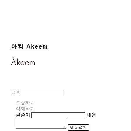
아킴 Akeem
수정하기
삭제하기
글쓴이
내용
댓글 쓰기