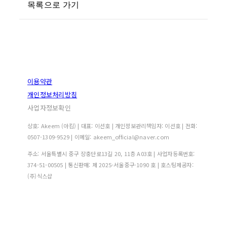
목록으로 가기
이용약관
개인정보처리방침
사업자정보확인
상호: Akeem (아킴) | 대표: 이선호 | 개인정보관리책임자: 이선호 | 전화:
0507-1309-9529 | 이메일: akeem_official@naver.com
주소: 서울특별시 중구 장충단로13길 20, 11층 A03호 | 사업자등록번호:
374-51-00505
| 통신판매:
제 2025-서울중구-1090 호
| 호스팅제공자:
(주)식스샵