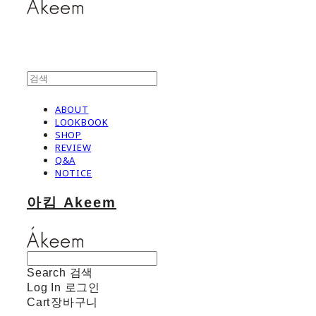
ABOUT
LOOKBOOK
SHOP
REVIEW
Q&A
NOTICE
아킴 Akeem
Search
검색
Log In
로그인
Cart
장바구니