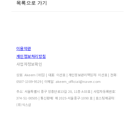
목록으로 가기
이용약관
개인정보처리방침
사업자정보확인
상호: Akeem (아킴) | 대표: 이선호 | 개인정보관리책임자: 이선호 | 전화:
0507-1309-9529 | 이메일: akeem_official@naver.com
주소: 서울특별시 중구 장충단로13길 20, 11층 A03호 | 사업자등록번호:
374-51-00505
| 통신판매:
제 2025-서울중구-1090 호
| 호스팅제공자:
(주)식스샵