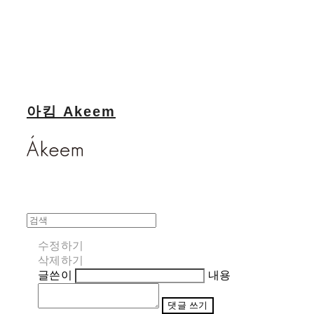
아킴 Akeem
수정하기
삭제하기
글쓴이
내용
댓글 쓰기