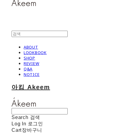
ABOUT
LOOKBOOK
SHOP
REVIEW
Q&A
NOTICE
아킴 Akeem
Search
검색
Log In
로그인
Cart
장바구니