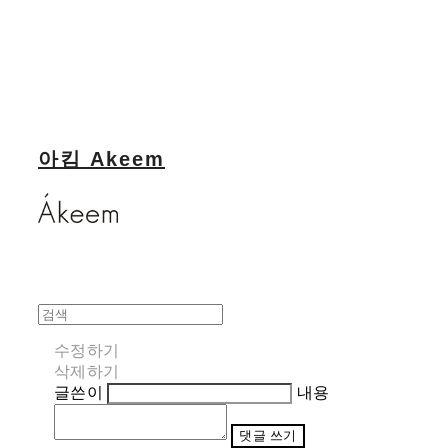
아킴 Akeem
수정하기
삭제하기
글쓴이
내용
댓글 쓰기