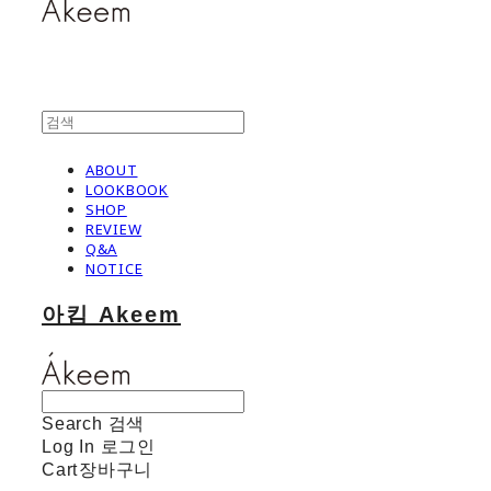
ABOUT
LOOKBOOK
SHOP
REVIEW
Q&A
NOTICE
아킴 Akeem
Search
검색
Log In
로그인
Cart
장바구니