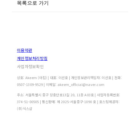
목록으로 가기
이용약관
개인정보처리방침
사업자정보확인
상호: Akeem (아킴) | 대표: 이선호 | 개인정보관리책임자: 이선호 | 전화:
0507-1309-9529 | 이메일: akeem_official@naver.com
주소: 서울특별시 중구 장충단로13길 20, 11층 A03호 | 사업자등록번호:
374-51-00505
| 통신판매:
제 2025-서울중구-1090 호
| 호스팅제공자:
(주)식스샵