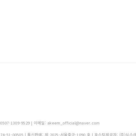
-1309-9529 | 이메일: akeem_official@naver.com
374-51-00505
| 통신판매:
제 2025-서울중구-1090 호
| 호스팅제공자: (주)식스